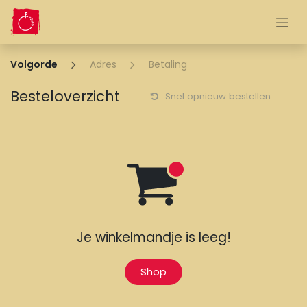
Overslaan naar inhoud
Volgorde
Adres
Betaling
Besteloverzicht
Snel opnieuw bestellen
Je winkelmandje is leeg!
Shop